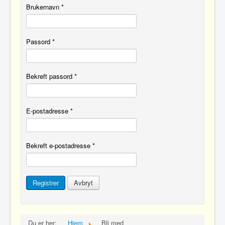
Brukernavn
*
Passord
*
Bekreft passord
*
E-postadresse
*
Bekreft e-postadresse
*
Registrer
Avbryt
Du er her:
Hjem
Bli med