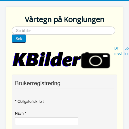
Vårtegn på Konglungen
søk
…
Søk
Bli
Lo
med
in
Brukerregistrering
*
Obligatorisk felt
Navn
*