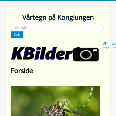
Vårtegn på Konglungen
søk
…
Søk
Bli
Lo
med
in
Forside